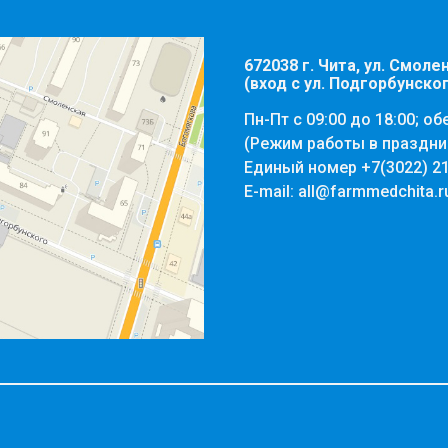
672038 г. Чита, ул. Смолен
(вход с ул. Подгорбунско
Пн-Пт с 09:00 до 18:00; об
(Режим работы в праздни
Единый номер
+7(3022) 2
E-mail:
all@farmmedchita.r