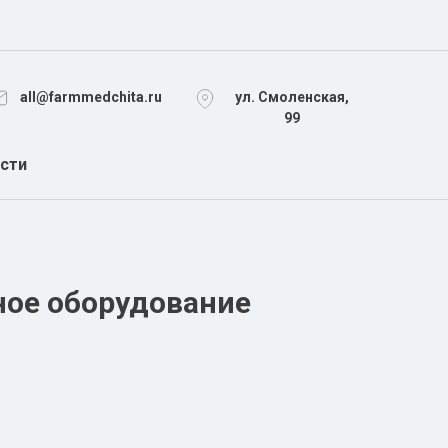
all@farmmedchita.ru
ул. Смоленская,
99
сти
РАСХОДНЫЕ МАТЕРИАЛЫ
ПЕРЕВЯЗОЧНЫЕ МАТЕРИАЛЫ
ное оборудование
СТЕРИЛИЗАЦИЯ, УТИЛИЗАЦИЯ
УЗИ
НДА