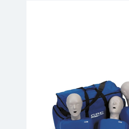
По специальностям
- Ангиография
- Анестезиология-реаниматология
- Акушерство и гинекология
- Терапия, кардиология
- Офтальмология
- Нейрохирургия
- Оториноларингология (ЛОР)
- Педиатрия и неонатология