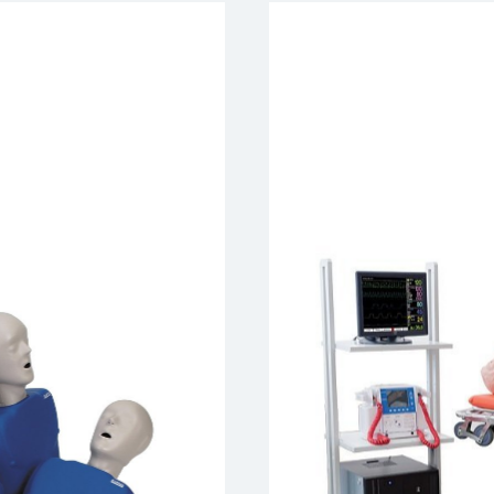
По типу изделия
- Роботы симуляторы
- Виртуальные трена
- Симуляторы в вирту
- Манекены-имитатор
- Тренажёры
- Фантомы
- Модели органов и т
- Имитаторы медицинс