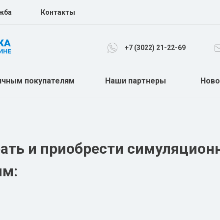
жба
Контакты
+7 (3022) 21-22-69
ичным покупателям
Наши партнеры
Ново
МЕДЕЦИНСКАЯ МЕБЕЛЬ
ОТОЛАРИНЛОГИЯ
ХАРТМАНН
ОФТАЛЬМОЛОГИЯ
рать и приобрести симуляцион
ЭНДОСКОПИЯ
ОРТОПЕДИЯ
ям:
НЕОНАЛОГИЯ
ПОДУШКИ
ЛАБОРАТОРИЯ
ИВЛ