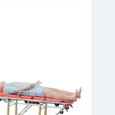
жеры
альной реальности
ы
каней
кой техники