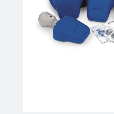
- Радиология (УЗИ, рентген)
- Сестринское дело
- Скорая помощь, военная медицина, МЧС
- Стоматология
- Травматология и ортопедия
- Урология и эндоурология
- Хирургия и лапароскопия
- Эндоскопия