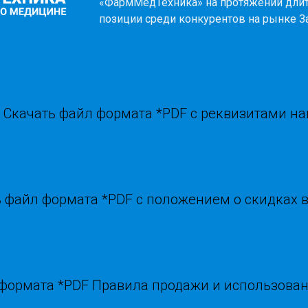
«ФармМедТехника» на протяжении дли
позиции среди конкурентов на рынке З
Скачать файл формата *PDF с реквизитами н
 файл формата *PDF с положением о скидках 
 формата *PDF Правила продажи и использова