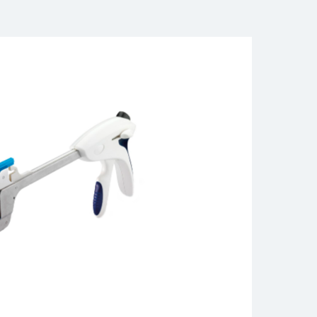
норазовые инструменты
ты
едства