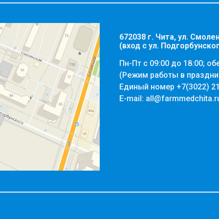
672038 г. Чита, ул. Смолен
(вход с ул. Подгорбунско
Пн-Пт с 09:00 до 18:00; об
(Режим работы в праздни
Единый номер
+7(3022) 2
E-mail:
all@farmmedchita.r