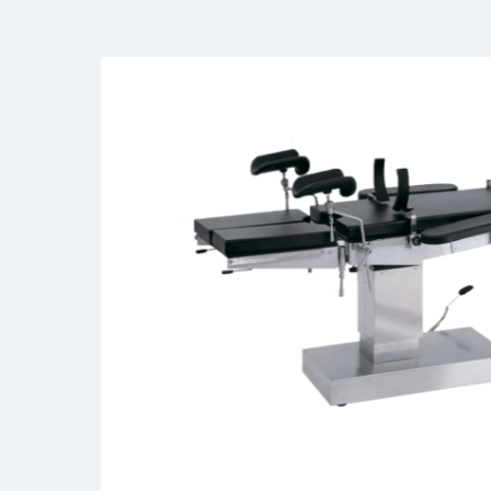
- эндовидеоскопические комплексы
- операционные столы и лампы
- электрокоагуляторы
- электрические аспираторы