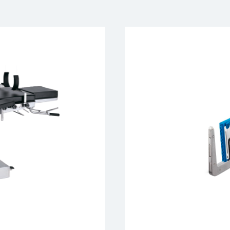
- многоразовые и од
- сшивающие аппара
- гемостатические ср
- шовные материалы