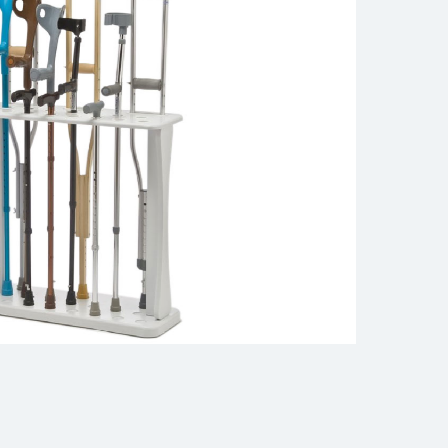
дства
реабилитации
обслуживания
тирования
ния