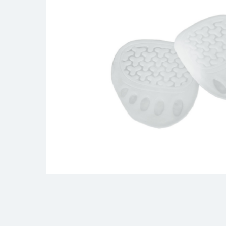
- ортопедические подушки и валики
- силиконовые изделия для стопы