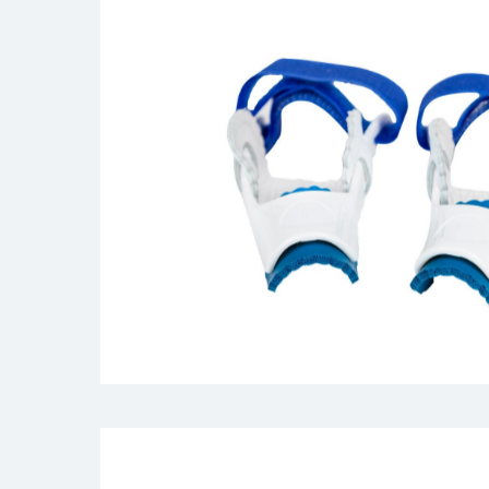
Ортопедические товары
- бандажи
- корсеты
- фиксаторы