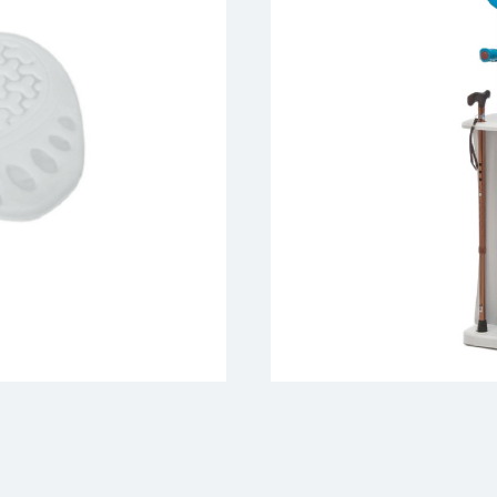
Технические
сре
- средства для само
- средства для ухода
- средства для ориен
- средства для обуче