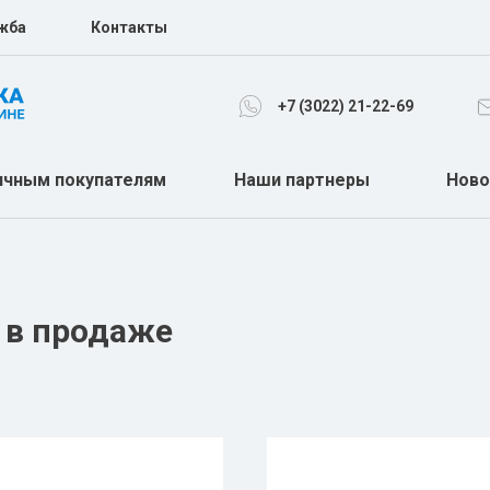
жба
Контакты
+7 (3022) 21-22-69
ичным покупателям
Наши партнеры
Ново
МЕДЕЦИНСКАЯ МЕБЕЛЬ
ОТОЛАРИНЛОГИЯ
ХАРТМАНН
ОФТАЛЬМОЛОГИЯ
а в продаже
ЭНДОСКОПИЯ
ОРТОПЕДИЯ
НЕОНАЛОГИЯ
ПОДУШКИ
ЛАБОРАТОРИЯ
ИВЛ