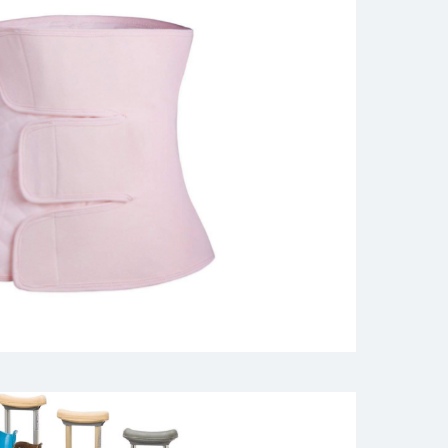
будущих и молодых мам
лье