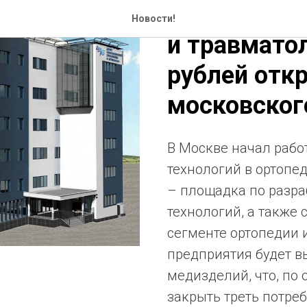
Производст
Новости!
и травматол
рублей отк
московско
В Москве начал рабо
технологий в ортопе
– площадка по разра
технологий, а также
сегменте ортопедии 
предприятия будет в
медизделий, что, по
закрыть треть потре