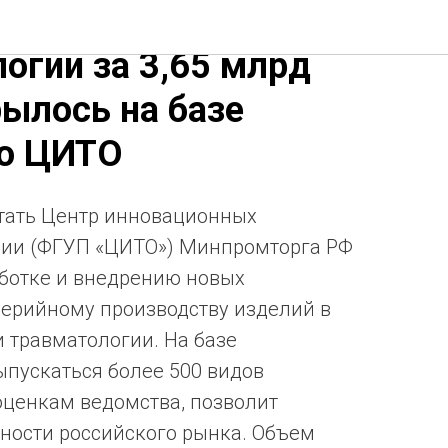
во ми для ортопедии
огии за 3,65 млрд
рылось на базе
го ЦИТО
тать Центр инновационных
дии (ФГУП «ЦИТО») Минпромторга РФ
ботке и внедрению новых
 серийному производству изделий в
и травматологии. На базе
ыпускаться более 500 видов
 оценкам ведомства, позволит
бности российского рынка. Объем