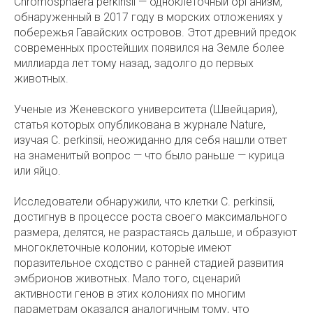
Chromosphaera perkinsii — одноклеточный организм,
обнаруженный в 2017 году в морских отложениях у
побережья Гавайских островов. Этот древний предок
современных простейших появился на Земле более
миллиарда лет тому назад, задолго до первых
животных.
Ученые из Женевского университета (Швейцария),
статья которых опубликована в журнале Nature,
изучая C. perkinsii, неожиданно для себя нашли ответ
на знаменитый вопрос — что было раньше — курица
или яйцо.
Исследователи обнаружили, что клетки C. perkinsii,
достигнув в процессе роста своего максимального
размера, делятся, не разрастаясь дальше, и образуют
многоклеточные колонии, которые имеют
поразительное сходство с ранней стадией развития
эмбрионов животных. Мало того, сценарий
активности генов в этих колониях по многим
параметрам оказался аналогичным тому, что