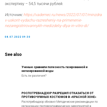
экспертизу – 54,5 тысячи рублей.
Источник:
https://vademec.ru/news/2022/07/07/minzdra
v-uskorit-vydachu-razresheniy-na-primenenie-
nezaregistrirovannykh-medizdeliy-dlya-in-vitro-di/
08.07.2022 09:30
See also
Ученые сравнили полезность газированной и
негазированной воды
Есть ли различия?
РОСПОТРЕБНАДЗОР РАЗРЕШИЛ ОТКАЗАТЬСЯ ОТ
ПРОТИВОЧУМНЫХ КОСТЮМОВ В «КРАСНОЙ ЗОНЕ»
Роспотребнадзор обновил Методические рекомендации по
организации противоэпидемических мероприятий в