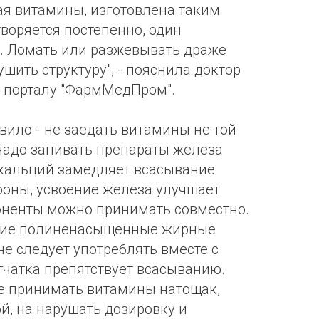
ая витамины, изготовлена таким
творяется постепенно, один
. Ломать или разжевывать драже
ушить структуру", - пояснила доктор
 порталу "ФармМедПром".
вило - не заедать витамины не той
 надо запивать препараты железа
 кальций замедляет всасывание
ороны, усвоение железа улучшает
оненты можно принимать совместно.
щие полиненасыщенные жирные
 не следует употреблять вместе с
тчатка препятствует всасыванию.
е принимать витамины натощак,
й, на нарушать дозировку и