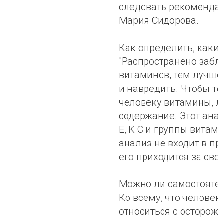
следовать рекомендац
Мария Сидорова.
Как определить, как
"Распространено заб
витаминов, тем лучше
и навредить. Чтобы 
человеку витамины, 
содержание. Этот ан
Е, К С и группы вита
анализ не входит в 
его приходится за сво
Можно ли самостоят
Ко всему, что челове
относиться с осторо