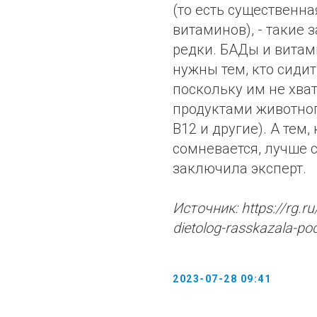
(то есть существенна
витаминов), - такие 
редки. БАДы и витам
нужны тем, кто сидит
поскольку им не хва
продуктами животног
В12 и другие). А тем,
сомневается, лучше с
заключила эксперт.
Источник: https://rg.
dietolog-rasskazala-po
2023-07-28 09:41