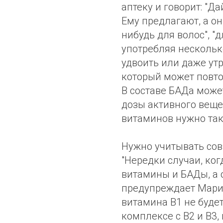
аптеку и говорит: "Д
Ему предлагают, а он
нибудь для волос", "д
употребляя несколь
удвоить или даже ут
который может повто
В составе БАДа может
дозы активного веще
витаминов нужно так 
Нужно учитывать со
"Нередки случаи, ко
витамины и БАДы, а 
предупреждает Мария
витамина В1 не будет
комплексе с В2 и В3,