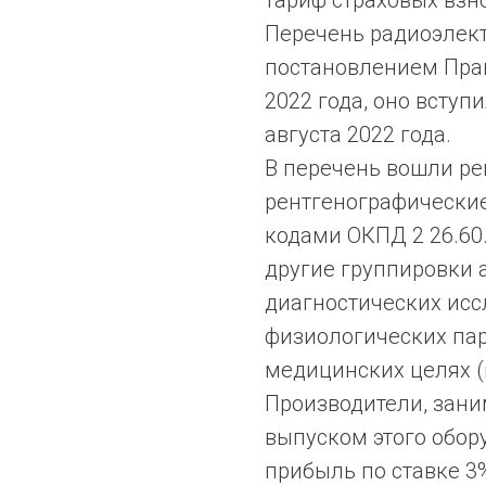
тариф страховых взно
Перечень радиоэлек
постановлением Прав
2022 года, оно вступ
августа 2022 года.
В перечень вошли ре
рентгенографические
кодами ОКПД 2 26.60.
другие группировки
диагностических исс
физиологических па
медицинских целях (к
Производители, зан
выпуском этого обору
прибыль по ставке 3%