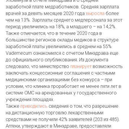
Упомянули в отчете Минздрава и о средней
заработной плате медработников. Средняя зарплата
врачей за девять месяцев 2020 года
выросла
более
чем на 13%. Зарплаты среднего медперсонала за этот
период увеличились на 18%, а младшего – на 14,2%.
Также отмечается, что в течение 2020 года в
большинстве регионов оклады медиков в структуре
заработной платы увеличились в среднем на 55%.
Vademecum ознакомился с отчетом Минздрава еще
до официального опубликования. Из документа
следовало, что министерство
планирует
возможность
заключать концессионные соглашения с частными
медицинскими организациями без конкурса – при
условии, что клиника проработает не менее пяти лет в
системе ОМС на арендованных у государственного
учреждения площадях.
Также
приводились
сведения о том, что разрешение
на дистанционную торговлю лекарственными
средствами не получили 42% заявителей (203 из 485).
Аптеки, утверждают в Минздраве, предоставляли